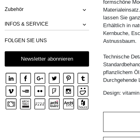
formschöne Mode
BANK RIVANO
Zubehör
Materialeinsatz
BANK SAGA
lassen Sie ganz
BANK SENA
INFOS & SERVICE
Erhältlich in n
Kernbuche, Esc
BANK SENA RL
FOLGEN SIE UNS
Astnussbaum.
BANK TAURUS 3
BANK TAURUS 4 B11X11
Technische Deta
Newsletter abonnieren
Standardbehandl
BANK UNA
pflanzlichem Öl
Durchgehende L
Design: vitami