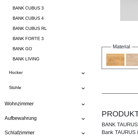
BANK CUBUS 3
BANK CUBUS 4
BANK CUBUS RL
BANK FORTE 3
Material
BANK GO
BANK LIVING
BANK LIVING EP
Hocker
BANK MARGO
Stühle
BANK MENA 3
BANK MENA 4
Wohnzimmer
BANK PAPILIO
PRODUK
Aufbewahrung
BANK PAPILIO BASIC
BANK TAURUS
BANK PAPILIO SIMPLE
Bank TAURUS im
Schlafzimmer