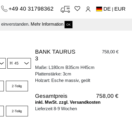
+49 40 31798362
DE
EUR
|
s einverstanden.
Mehr Information
OK
BANK TAURUS
758,00 €
3
H
Maße: L180cm B35cm H45cm
Plattenstärke: 3cm
Holzart: Esche massiv, geölt
2-Teilig
Gesamtpreis
758,00 €
inkl. MwSt. zzgl. Versandkosten
Lieferzeit 8-9 Wochen
2-Teilig