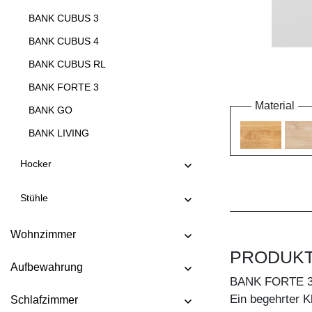
BANK CUBUS 3
BANK CUBUS 4
BANK CUBUS RL
BANK FORTE 3
Material
BANK GO
BANK LIVING
BANK LIVING EP
Hocker
BANK MARGO
Stühle
BANK MENA 3
BANK MENA 4
Wohnzimmer
BANK PAPILIO
PRODUK
Aufbewahrung
BANK PAPILIO BASIC
BANK FORTE 
BANK PAPILIO SIMPLE
Ein begehrter K
Schlafzimmer