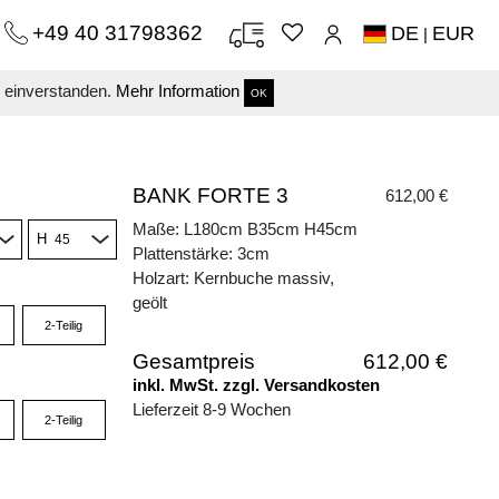
+49 40 31798362
DE
EUR
|
s einverstanden.
Mehr Information
OK
BANK FORTE 3
612,00 €
Maße: L180cm B35cm H45cm
H
Plattenstärke: 3cm
Holzart: Kernbuche massiv,
geölt
2-Teilig
Gesamtpreis
612,00 €
inkl. MwSt. zzgl. Versandkosten
Lieferzeit 8-9 Wochen
2-Teilig