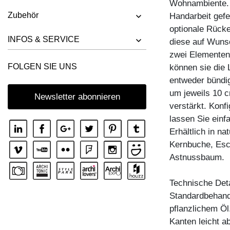
Wohnambiente. 
BANK RIVANO
Zubehör
Handarbeit gefe
BANK SAGA
optionale Rücke
BANK SENA
INFOS & SERVICE
diese auf Wunsc
zwei Elementen
BANK SENA RL
FOLGEN SIE UNS
können sie die 
BANK TAURUS 3
entweder bündig
BANK TAURUS 4 B11X11
um jeweils 10 c
Newsletter abonnieren
verstärkt. Konf
BANK UNA
lassen Sie einf
Erhältlich in n
Kernbuche, Esc
Astnussbaum.
Technische Deta
Standardbehandl
pflanzlichem Öl
Kanten leicht a