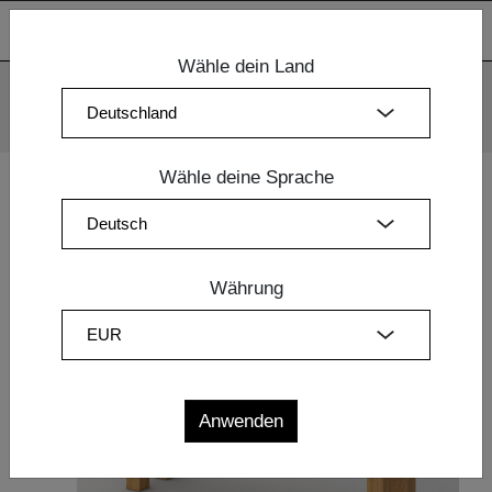
Wähle dein Land
Wir verwenden Cookies. Mit der weiteren Nutzung unserer
Webseiten sind Sie mit dem Einsatz der Cookies einverstanden.
Mehr Information
OK
Wähle deine Sprache
Home
|
Esszimmermöbel
|
Design Bänke
| BANK FORTE 3
Währung