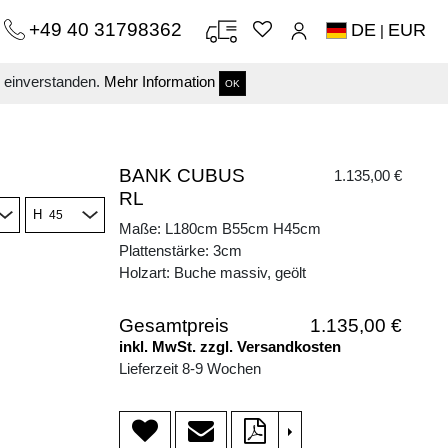
+49 40 31798362
DE
EUR
|
s einverstanden.
Mehr Information
OK
BANK CUBUS
1.135,00 €
RL
H
Maße: L180cm B55cm H45cm
Plattenstärke: 3cm
Holzart: Buche massiv, geölt
Gesamtpreis
1.135,00 €
inkl. MwSt. zzgl. Versandkosten
Lieferzeit 8-9 Wochen
>